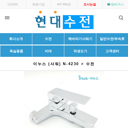
LOGIN
회원가입
MY PAGE
오시는길
장바구니
회사소개
수전
해바라기샤워기
일반수전/부속류
욕실용품
비데
위생도기
고객센터
이누스 (샤워) N-4230 > 수전