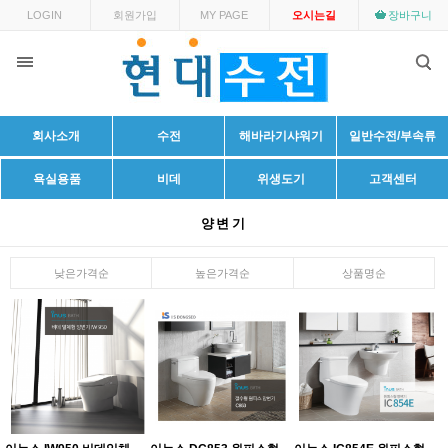
LOGIN
회원가입
MY PAGE
오시는길
장바구니
회사소개
수전
해바라기샤워기
일반수전/부속류
욕실용품
비데
위생도기
고객센터
양변기
낮은가격순
높은가격순
상품명순