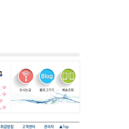
…
…
…