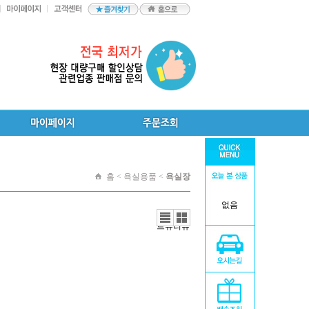
홈 < 욕실용품 <
욕실장
없음
리스
갤러
트뷰
리뷰