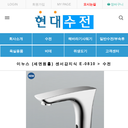
LOGIN
회원가입
MY PAGE
오시는길
장바구니
회사소개
수전
해바라기샤워기
일반수전/부속류
욕실용품
비데
위생도기
고객센터
이누스 (세면원홀) 센서감지식 E-0810 > 수전