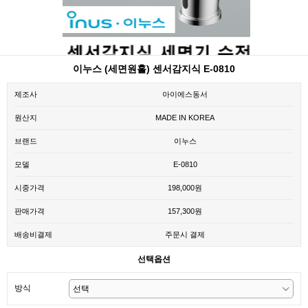
이누스 (세면원홀) 센서감지식 E-0810
제조사
아이에스동서
원산지
MADE IN KOREA
브랜드
이누스
모델
E-0810
시중가격
198,000원
판매가격
157,300원
배송비결제
주문시 결제
선택옵션
방식