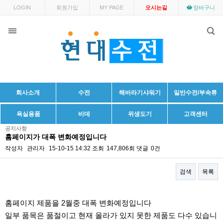
LOGIN
회원가입
MY PAGE
오시는길
장바구니
회사소개
수전
해바라기샤워기
일반수전/부속류
욕실용품
비데
위생도기
고객센터
공지사항
홈페이지가 대폭 변화예정입니다
작성자
관리자
15-10-15 14:32
조회
147,806회
댓글
0건
검색
목록
본문
홈페이지 제품을 2월중 대폭 변화예정입니다
일부 품목은 품절이고 현재 올라가 있지 못한 제품도 다수 있습니