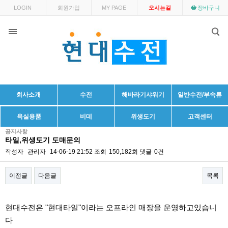
LOGIN
회원가입
MY PAGE
오시는길
장바구니
회사소개
수전
해바라기샤워기
일반수전/부속류
욕실용품
비데
위생도기
고객센터
공지사항
타일,위생도기 도매문의
작성자
관리자
14-06-19 21:52
조회
150,182회
댓글
0건
이전글
다음글
목록
본문
현대수전은 "현대타일"이라는 오프라인 매장을 운영하고있습니
다